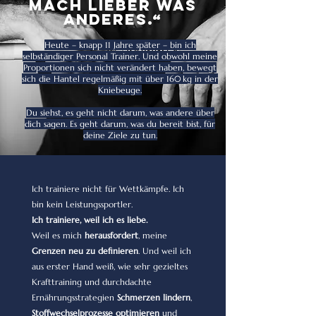
Mach lieber was
anderes.“
Heute – knapp 11 Jahre später – bin ich
selbständiger Personal Trainer. Und obwohl meine
Proportionen sich nicht verändert haben, bewegt
sich die Hantel regelmäßig mit über 160 kg in der
Kniebeuge.
Du siehst, es geht nicht darum, was andere über
dich sagen. Es geht darum, was du bereit bist, für
deine Ziele zu tun.
Ich trainiere nicht für Wettkämpfe. Ich
bin kein Leistungssportler.
Ich trainiere, weil ich es liebe.
Weil es mich
herausfordert
, meine
Grenzen neu zu definieren
. Und weil ich
aus erster Hand weiß, wie sehr gezieltes
Krafttraining und durchdachte
Ernährungsstrategien
Schmerzen lindern
,
Stoffwechselprozesse
optimieren
und