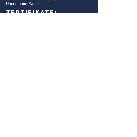
Übung ohne Zweck.
Zertifikate:
Expert of Healing Movements
Athletiktraining
Personaltraining
Sporternährung
Medizinisches Fitnesstraining
Leistungs- und Gesundheitsdiagnostik
Koordinationstraining
Sprecher und Trainer